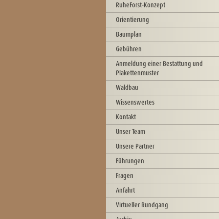
RuheForst-Konzept
Orientierung
Baumplan
Gebühren
Anmeldung einer Bestattung und
Plakettenmuster
Waldbau
Wissenswertes
Kontakt
Unser Team
Unsere Partner
Führungen
Fragen
Anfahrt
Virtueller Rundgang