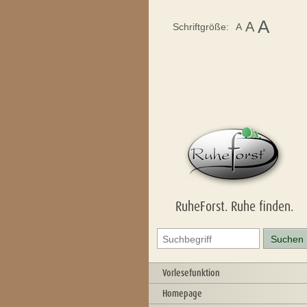
A
A
Schriftgröße:
A
RuheForst. Ruhe finden.
Vorlesefunktion
Homepage