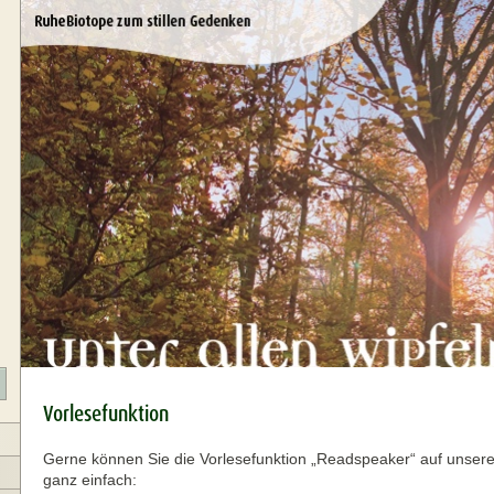
Vorlesefunktion
Gerne können Sie die Vorlesefunktion „Readspeaker“ auf unser
ganz einfach: