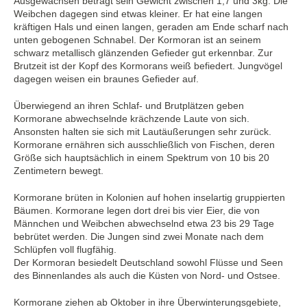
Ausgewachsen beträgt sein Gewicht zwischen 1,7 und 3kg. Die
Weibchen dagegen sind etwas kleiner. Er hat eine langen
kräftigen Hals und einen langen, geraden am Ende scharf nach
unten gebogenen Schnabel. Der Kormoran ist an seinem
schwarz metallisch glänzenden Gefieder gut erkennbar. Zur
Brutzeit ist der Kopf des Kormorans weiß befiedert. Jungvögel
dagegen weisen ein braunes Gefieder auf.
Überwiegend an ihren Schlaf- und Brutplätzen geben
Kormorane abwechselnde krächzende Laute von sich.
Ansonsten halten sie sich mit Lautäußerungen sehr zurück.
Kormorane ernähren sich ausschließlich von Fischen, deren
Größe sich hauptsächlich in einem Spektrum von 10 bis 20
Zentimetern bewegt.
Kormorane brüten in Kolonien auf hohen inselartig gruppierten
Bäumen. Kormorane legen dort drei bis vier Eier, die von
Männchen und Weibchen abwechselnd etwa 23 bis 29 Tage
bebrütet werden. Die Jungen sind zwei Monate nach dem
Schlüpfen voll flugfähig.
Der Kormoran besiedelt Deutschland sowohl Flüsse und Seen
des Binnenlandes als auch die Küsten von Nord- und Ostsee.
Kormorane ziehen ab Oktober in ihre Überwinterungsgebiete,