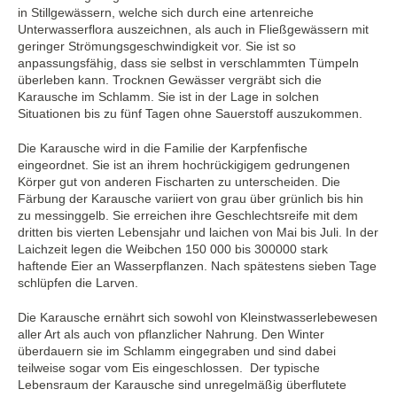
in Stillgewässern, welche sich durch eine artenreiche
Unterwasserflora auszeichnen, als auch in Fließgewässern mit
geringer Strömungsgeschwindigkeit vor. Sie ist so
anpassungsfähig, dass sie selbst in verschlammten Tümpeln
überleben kann. Trocknen Gewässer vergräbt sich die
Karausche im Schlamm. Sie ist in der Lage in solchen
Situationen bis zu fünf Tagen ohne Sauerstoff auszukommen.
Die Karausche wird in die Familie der Karpfenfische
eingeordnet. Sie ist an ihrem hochrückigigem gedrungenen
Körper gut von anderen Fischarten zu unterscheiden. Die
Färbung der Karausche variiert von grau über grünlich bis hin
zu messinggelb. Sie erreichen ihre Geschlechtsreife mit dem
dritten bis vierten Lebensjahr und laichen von Mai bis Juli. In der
Laichzeit legen die Weibchen 150 000 bis 300000 stark
haftende Eier an Wasserpflanzen. Nach spätestens sieben Tage
schlüpfen die Larven.
Die Karausche ernährt sich sowohl von Kleinstwasserlebewesen
aller Art als auch von pflanzlicher Nahrung. Den Winter
überdauern sie im Schlamm eingegraben und sind dabei
teilweise sogar vom Eis eingeschlossen. Der typische
Lebensraum der Karausche sind unregelmäßig überflutete