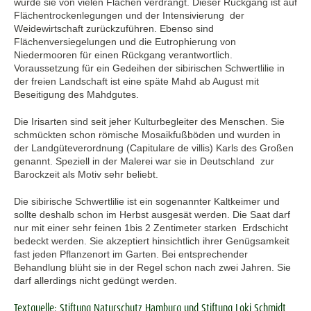
wurde sie von vielen Flächen verdrängt. Dieser Rückgang ist auf
Flächentrockenlegungen und der Intensivierung der
Weidewirtschaft zurückzuführen. Ebenso sind
Flächenversiegelungen und die Eutrophierung von
Niedermooren für einen Rückgang verantwortlich.
Voraussetzung für ein Gedeihen der sibirischen Schwertlilie in
der freien Landschaft ist eine späte Mahd ab August mit
Beseitigung des Mahdgutes.
Die Irisarten sind seit jeher Kulturbegleiter des Menschen. Sie
schmückten schon römische Mosaikfußböden und wurden in
der Landgüteverordnung (Capitulare de villis) Karls des Großen
genannt. Speziell in der Malerei war sie in Deutschland zur
Barockzeit als Motiv sehr beliebt.
Die sibirische Schwertlilie ist ein sogenannter Kaltkeimer und
sollte deshalb schon im Herbst ausgesät werden. Die Saat darf
nur mit einer sehr feinen 1bis 2 Zentimeter starken Erdschicht
bedeckt werden. Sie akzeptiert hinsichtlich ihrer Genügsamkeit
fast jeden Pflanzenort im Garten. Bei entsprechender
Behandlung blüht sie in der Regel schon nach zwei Jahren. Sie
darf allerdings nicht gedüngt werden.
Textquelle: Stiftung Naturschutz Hamburg und Stiftung Loki Schmidt