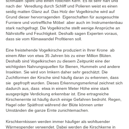
schmalen Splint und einen rötlichen Kern. Es ist sehr hart und
nach der Veredlung durch Schliff und Polieren weist es einen
seidig matten Glanz auf. Das Holz der Vogelkirsche wird auf
Grund dieser hervorragenden Eigenschaften für ausgesuchte
Furniere und vortreffliche Möbel aber auch im Instrumentenbau
stark nachgefragt. Die Vogelkirsche stellt wenige Ansprüche an
Nährstoffe und Feuchtigkeit. Deshalb sagen Experten voraus,
dass sie vom Klimawandel Profitieren soll.
Eine freistehende Vogelkirsche produziert in Ihrer Krone ab
einem Alter von etwa 35 Jahren bis zu einer Million Blüten.
Deshalb sind Vogelkirschen zu diesem Zeitpunkt eine der
wichtigsten Nahrungsquellen für Bienen, Hummeln und andere
Insekten. Sie wird von Imkern daher sehr geschätzt. Die
Zuchtformen der Kirsche sind häufig daran zu erkennen, dass
sie gepfropft wurden. Dieses Erkennungsmerkmal zeichnet sich
dadurch aus, dass etwa in einem Meter Höhe eine stark
ausgeprägte Verdickung erkennbar ist. Eine ertragreiche
Kirschenernte ist häufig durch einige Gefahren bedroht. Regen,
Hagel oder Spätfrost während der Blüte können unter
Umständen die ganze Ernte zunichtemachen.
Kirschkernkissen werden immer häufiger als wohltuender
Wärmespender verwendet. Dabei werden die Kirschkerne in