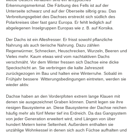
Erkennungsmerkmal. Die Färbung des Fells ist auf der
Unterseite schwarz und auf der Oberseite silbrig grau. Das
Verbreitungsgebiet des Dachses erstreckt sich südlich des
Polarkreises über fast ganz Europa. Er fehlt lediglich auf
abgelegenen Inselgruppen Europas wie z. B. auf Korsika.
Der Dachs ist ein Allesfresser. Er frisst sowohl pflanzliche
Nahrung als auch tierische Nahrung. Dazu zählen
Regenwürmer, Schnecken, Heuschrecken, Wurzeln, Beeren und
Vieles mehr. Kaum etwas wird vom nachtaktiven Dachs
verschmäht. Vor dem Winter fressen sich Dachse eine dicke
Speckschicht an. Sie verbringen die kalte Jahreszeit
zurückgezogen im Bau und halten eine Winterruhe. Sobald im
Frühjahr bessere Witterungsbedingungen eintreten, werden sie
wieder aktiv.
Dachse haben an den Vorderpfoten extrem lange Klauen mit
denen sie ausgezeichnet Graben können. Damit legen sie ihre
riesigen Bausysteme an. Diese Bausysteme der Dachse reichen
häufig mehr als fünf Meter tief ins Erdreich. Da das Gangsystem
von jeder Generation erweitert wird, sind Längen von über
hundert Metern keine Seltenheit. Außerdem enthalten sie
unzählige Wohnkessel in denen sich auch Füchse aufhalten und