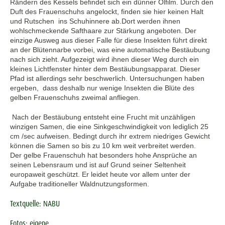
Rändern des Kessels befindet sich ein dünner Ölfilm. Durch den
Duft des Frauenschuhs angelockt, finden sie hier keinen Halt
und Rutschen ins Schuhinnere ab.Dort werden ihnen
wohlschmeckende Safthaare zur Stärkung angeboten. Der
einzige Ausweg aus dieser Falle für diese Insekten führt direkt
an der Blütennarbe vorbei, was eine automatische Bestäubung
nach sich zieht. Aufgezeigt wird ihnen dieser Weg durch ein
kleines Lichtfenster hinter dem Bestäubungsapparat. Dieser
Pfad ist allerdings sehr beschwerlich. Untersuchungen haben
ergeben, dass deshalb nur wenige Insekten die Blüte des
gelben Frauenschuhs zweimal anfliegen.
Nach der Bestäubung entsteht eine Frucht mit unzähligen
winzigen Samen, die eine Sinkgeschwindigkeit von lediglich 25
cm /sec aufweisen. Bedingt durch ihr extrem niedriges Gewicht
können die Samen so bis zu 10 km weit verbreitet werden.
Der gelbe Frauenschuh hat besonders hohe Ansprüche an
seinen Lebensraum und ist auf Grund seiner Seltenheit
europaweit geschützt. Er leidet heute vor allem unter der
Aufgabe traditioneller Waldnutzungsformen.
Textquelle: NABU
Fotos: eigene