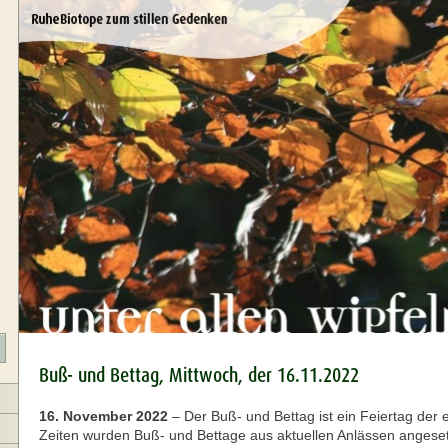
Buß- und Bettag, Mittwoch, der 16.11.2022
16. November 2022
–
Der Buß- und Bettag ist ein Feiertag der 
Zeiten wurden Buß- und Bettage aus aktuellen Anlässen angesetzt